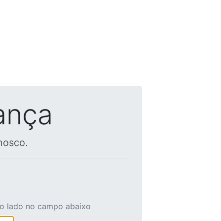
ança
nosco.
ao lado no campo abaixo