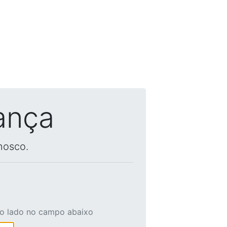
ança
nosco.
ao lado no campo abaixo